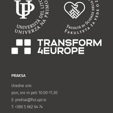
PRAKSA
Uradne ure:
pon, sre in pet: 10.00-11.30
E:
praksa@fvz.upr.si
T: +386 5 662 64 74