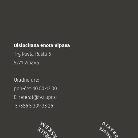
Dislocirana enota Vipava
Trg Pavla Rušta 6
5271 Vipava
Uradne ure:
pon-čet: 10.00-12.00
E:
referat@fvz.upr.si
T: +386 5 309 33 26