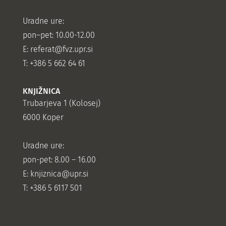
Uradne ure:
pon–pet: 10.00-12.00
E:
referat@fvz.upr.si
T: +386 5 662 64 61
KNJIŽNICA
Trubarjeva 1 (Kolosej)
6000 Koper
Uradne ure:
pon-pet: 8.00 – 16.00
E: knjiznica@upr.si
T: +386 5 6117 501