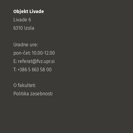
Objekt Livade
Livade 6
6310 Izola
Uradne ure:
pon-čet: 10.00-12.00
E:
referat@fvz.upr.si
T: +386 5 663 58 00
O fakulteti
Politika zasebnosti