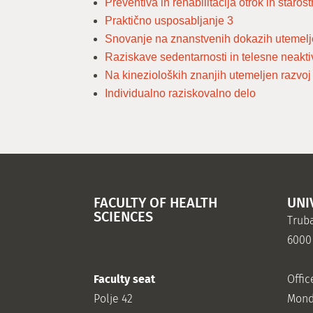
Preventiva in rehabilitacija otrok in staros
Praktično usposabljanje 3
Snovanje na znanstvenih dokazih utemelj
Raziskave sedentarnosti in telesne neakti
Na kinezioloških znanjih utemeljen razvoj 
Individualno raziskovalno delo
FACULTY OF HEALTH
UNI
SCIENCES
Truba
6000
Faculty seat
Offic
Polje 42
Mond