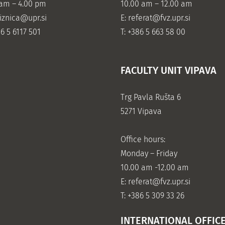
 am – 4.00 pm
10.00 am – 12.00 am
jiznica@upr.si
E:
referat@fvz.upr.si
86 5 6117 501
T: +386 5 663 58 00
FACULTY UNIT VIPAVA
Trg Pavla Rušta 6
5271 Vipava
Office hours:
Monday – Friday
10.00 am -12.00 am
E:
referat@fvz.upr.si
T: +386 5 309 33 26
INTERNATIONAL OFFIC