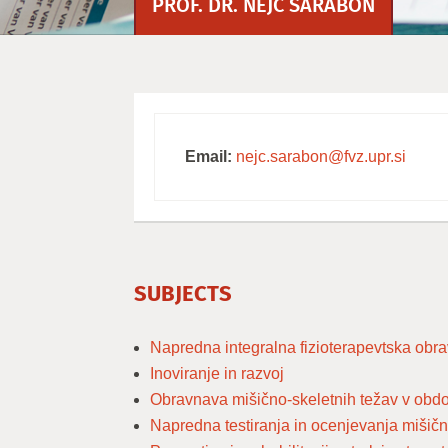
PROF. DR. NEJC ŠARABON
Email:
nejc.sarabon@fvz.upr.si
SUBJECTS
Napredna integralna fizioterapevtska obr
Inoviranje in razvoj
Obravnava mišično-skeletnih težav v obdob
Napredna testiranja in ocenjevanja mišičn