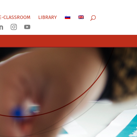
E-CLASSROOM
LIBRARY


