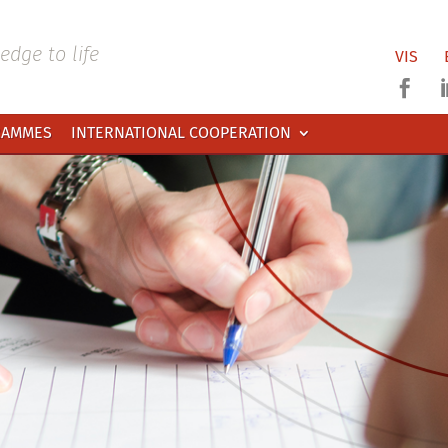
dge to life
VIS

RAMMES
INTERNATIONAL COOPERATION