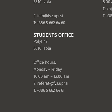
6310 Izola
8.00
E: kn
E:
info@fvz.upr.si
T: +3
T: +386 5 662 64 60
STUDENTS OFFICE
Polje 42
6310 Izola
Office hours:
Monday – Friday
10.00 am – 12.00 am
E:
referat@fvz.upr.si
T: +386 5 662 64 61