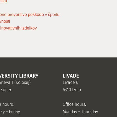
tnika
ene preventive poškodb v športu
vnosti
inovativnih izdelkov
VERSITY LIBRARY
LIVADE
rjeva 1 (Kolosej)
Livade 6
 Koper
6310 Izola
e hours:
Office hours:
ay – Friday
Monday – Thursday