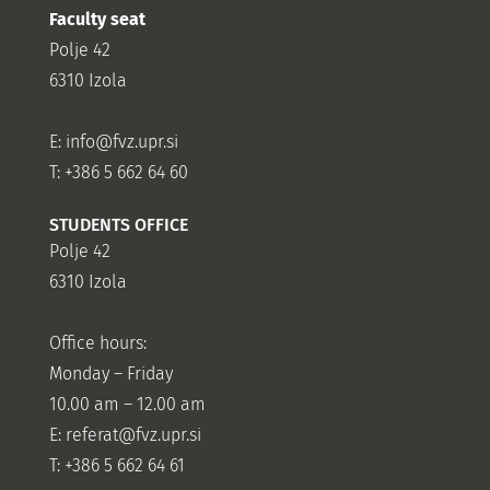
Faculty seat
Polje 42
6310 Izola
E:
info@fvz.upr.si
T: +386 5 662 64 60
STUDENTS OFFICE
Polje 42
6310 Izola
Office hours:
Monday – Friday
10.00 am – 12.00 am
E:
referat@fvz.upr.si
T: +386 5 662 64 61