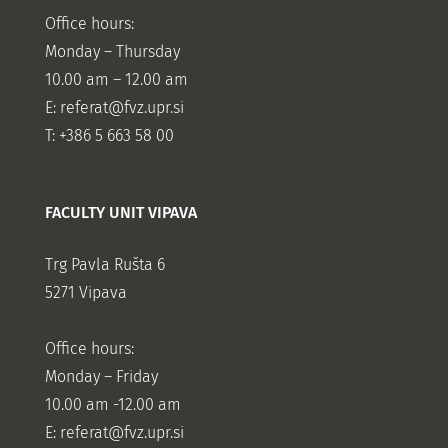
Office hours:
Monday – Thursday
10.00 am – 12.00 am
E:
referat@fvz.upr.si
T: +386 5 663 58 00
FACULTY UNIT VIPAVA
Trg Pavla Rušta 6
5271 Vipava
Office hours:
Monday – Friday
10.00 am -12.00 am
E:
referat@fvz.upr.si