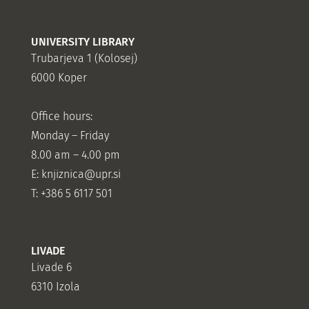
UNIVERSITY LIBRARY
Trubarjeva 1 (Kolosej)
6000 Koper
Office hours:
Monday – Friday
8.00 am – 4.00 pm
E: knjiznica@upr.si
T: +386 5 6117 501
LIVADE
Livade 6
6310 Izola